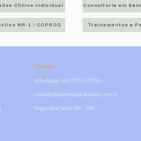
lise Clínica Individual
Consultoria em Saú
stico NR-1 / COPSOQ
Treinamentos e P
Contato
Whatsapp (41) 99182-9353
contato@ashellspsicanalise.com.br
s
Segunda a Sexta: 8h - 20h