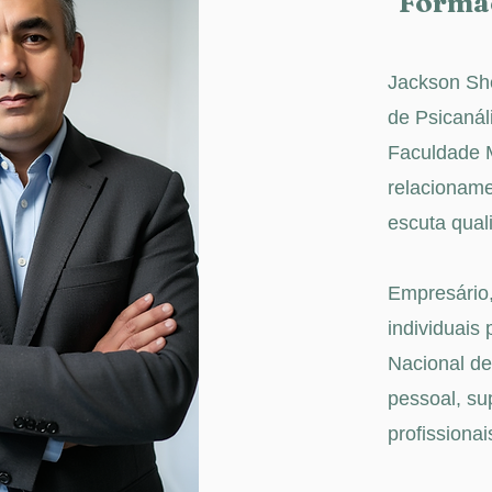
Formaç
Jackson Shel
de Psicanál
Faculdade M
relacioname
escuta qual
Empresário,
individuais
Nacional de 
pessoal, su
profissionai