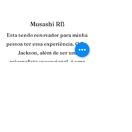
Musashi RB
Esta sendo renovador para minha
pessoa ter essa experiência. O Dr.
Jackson, além de ser um
psicanalista excepcional, é uma
pessoa incrível.
Thaciana Melo
O psicanalista Jackson é
atencioso, respeitoso,